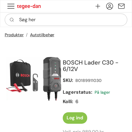
Log ind
Få login
Kontak
Søg her
Produkter
Autotilbehør
BOSCH Lader C30 -
6/12V
SKU:
B0189911030
Lagerstatus:
På lager
Kolli:
6
Log ind
Vejl. pris
989,00 kr.