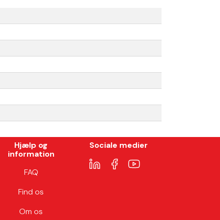
Hjælp og
Sociale medier
information
LinkedIn
Facebook
Youtube
Copy of LinkedIn
FAQ
Find os
Om os