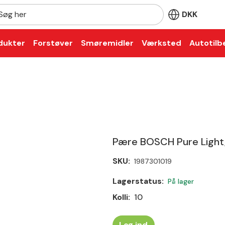
r
DKK
dukter
Forstøver
Smøremidler
Værksted
Autotilb
Pære BOSCH Pure Light
SKU:
1987301019
Lagerstatus:
På lager
Kolli:
10
Log ind