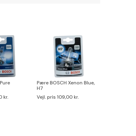
Pure
Pære BOSCH Xenon Blue,
Pære BOSCH 
H7
Light,P21/5W,
 kr.
Vejl. pris
109,00 kr.
Vejl. pris
19,00