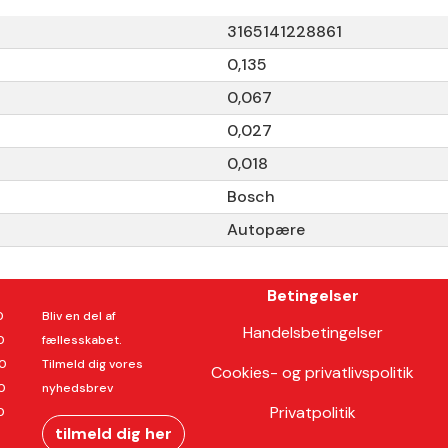
3165141228861
0,135
0,067
0,027
0,018
Bosch
Autopære
Betingelser
0
Bliv en del af
Handelsbetingelser
0
fællesskabet.
00
Tilmeld dig vores
Cookies- og privatlivspolitik
0
nyhedsbrev
Privatpolitik
0
tilmeld dig her