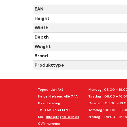
EAN
Height
Width
Depth
Weight
Brand
Produkttype
Tegee-dan A/S
Mandag : 08:00 – 16:0
Helge Nielsens Allé 7, 1A
Tirsdag
: 08:00 – 16:0
8723 Løsning
Onsdag
: 08:00 – 16:
Tlf.: +45 7563 1370
Torsdag
: 08:00 – 16:0
Mail:
info@tegee-dan.dk
Fredag : 08:00 – 15:0
CVR-nummer: