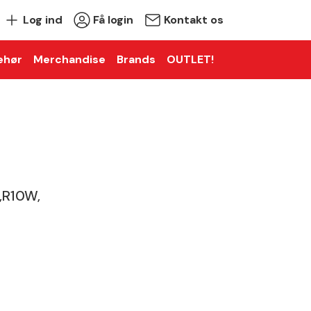
Log ind
Få login
Kontakt os
ehør
Merchandise
Brands
OUTLET!
,R10W,