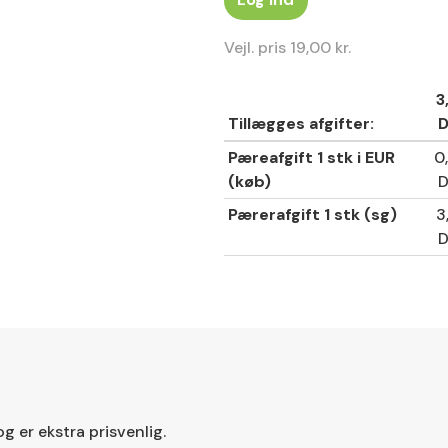
Vejl. pris
19,00 kr.
3
Tillægges afgifter:
Pæreafgift 1 stk i EUR
0
(køb)
Pærerafgift 1 stk (sg)
3
g er ekstra prisvenlig.